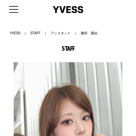
YVESS
>
STAFF
>
アシスタント
>
勝部 愛結
STAFF